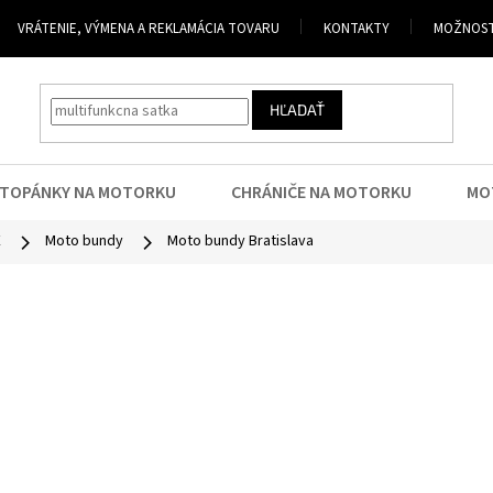
VRÁTENIE, VÝMENA A REKLAMÁCIA TOVARU
KONTAKTY
MOŽNOST
HĽADAŤ
TOPÁNKY NA MOTORKU
CHRÁNIČE NA MOTORKU
MO
E
Moto bundy
Moto bundy Bratislava