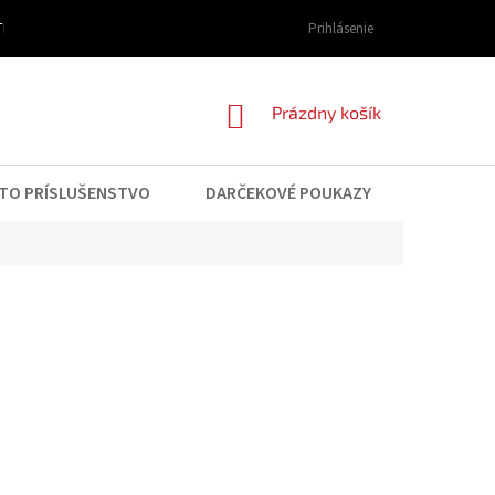
I DOPRAVY A PLATBY
OBCHODNÉ PODMIENKY
Prihlásenie
PODMIENKY OCHRAN
NÁKUPNÝ
Prázdny košík
KOŠÍK
TO PRÍSLUŠENSTVO
DARČEKOVÉ POUKAZY
KONTAK