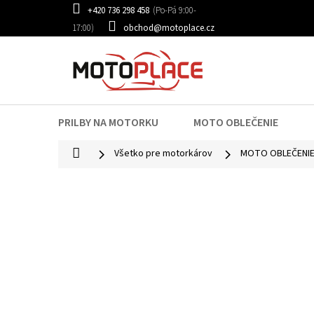
Prejsť
+420 736 298 458
na
obchod@motoplace.cz
obsah
PRILBY NA MOTORKU
MOTO OBLEČENIE
Domov
Všetko pre motorkárov
MOTO OBLEČENI