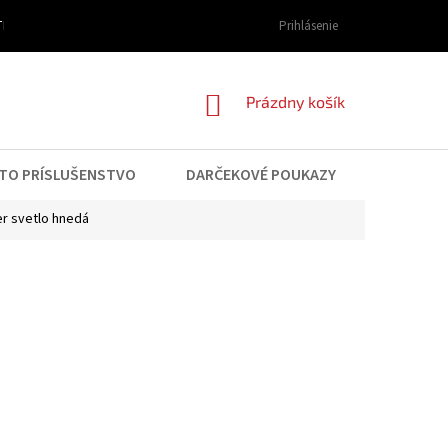
I DOPRAVY A PLATBY
OBCHODNÉ PODMIENKY
Prihlásenie
PODMIENKY OCHRAN
NÁKUPNÝ
Prázdny košík
KOŠÍK
TO PRÍSLUŠENSTVO
DARČEKOVÉ POUKAZY
KONTAK
r svetlo hnedá