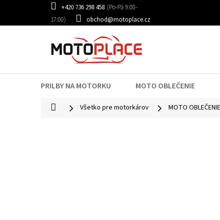
Prejsť
+420 736 298 458
na
obchod@motoplace.cz
obsah
PRILBY NA MOTORKU
MOTO OBLEČENIE
Domov
Všetko pre motorkárov
MOTO OBLEČENI