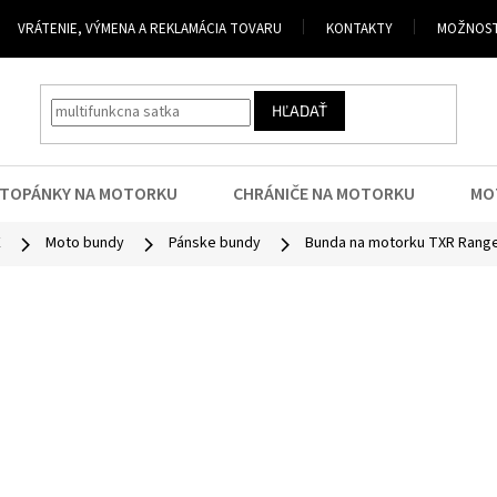
VRÁTENIE, VÝMENA A REKLAMÁCIA TOVARU
KONTAKTY
MOŽNOST
HĽADAŤ
TOPÁNKY NA MOTORKU
CHRÁNIČE NA MOTORKU
MO
E
Moto bundy
Pánske bundy
Bunda na motorku TXR Range