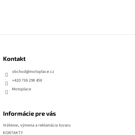
Z
á
p
Kontakt
ä
t
obchod
@
motoplace.cz
i
+420 736 298 458
e
Motoplace
Informácie pre vás
Vrátenie, výmena a reklamácia tovaru
KONTAKTY