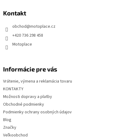
p
Kontakt
ä
t
obchod
@
motoplace.cz
i
+420 736 298 458
e
Motoplace
Informácie pre vás
Vrátenie, výmena a reklamácia tovaru
KONTAKTY
Možnosti dopravy a platby
Obchodné podmienky
Podmienky ochrany osobných údajov
Blog
Značky
Veľkoobchod