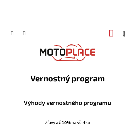
Prejsť
NÁKUP
na
obsah
KOŠÍK
Vernostný program
Výhody vernostného programu
Zľavy
až 10%
na všetko