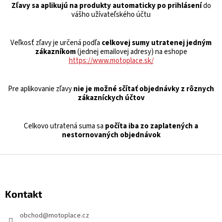
Zľavy sa aplikujú na produkty automaticky po prihlásení
do
vášho užívateľského účtu
Veľkosť zľavy je určená podľa
celkovej sumy utratenej jedným
zákazníkom
(jednej emailovej adresy) na eshope
https://www.motoplace.sk/
Pre aplikovanie zľavy
nie je možné sčítať objednávky z rôznych
zákazníckych účtov
Celkovo utratená suma sa
počíta iba zo zaplatených a
nestornovaných objednávok
Z
á
p
Kontakt
ä
t
obchod
@
motoplace.cz