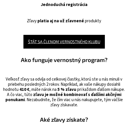
Jednoduchá registrácia
Zľavy
platia aj na už zľavnené
produkty
ŠTÁT SA ČLENOM VERNOSTNÉHO KLUBU
Ako funguje vernostný program?
Veľkosť zľavy sa odvíja od celkovej čiastky, ktorú ste u nás minuli v
priebehu posledných 2 rokov. Napríklad, ak vaše nákupy dosiahli
hodnotu
410 €
, máte nárok na
5 % zľavu
pri každom ďalšom nákupe.
A čo viac, túto
zľavu je možné kombinovať s ďalšími akčnými
ponukami
. Nezabudnite, že čím viac u nás nakupujete, tým väčšie
zľavy získavate.
Aké zľavy získate?