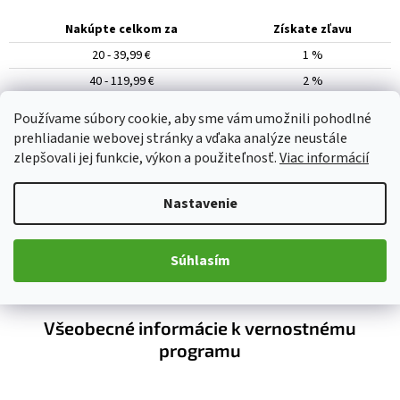
Nakúpte celkom za
Získate zľavu
20 - 39,99 €
1 %
40 - 119,99 €
2 %
120 - 199,99 €
3 %
Používame súbory cookie, aby sme vám umožnili pohodlné
200 - 399,99 €
4 %
prehliadanie webovej stránky a vďaka analýze neustále
zlepšovali jej funkcie, výkon a použiteľnosť.
Viac informácií
400 - 999,99 €
5 %
1 000 - 1 999,99 €
6 %
Nastavenie
2 000 - 2 799,99 €
7 %
2 800 - 3 599,99 €
8 %
Súhlasím
3 600 - 3 999,99 €
9 %
4 000 € a viac
10 %
Všeobecné informácie k vernostnému
programu