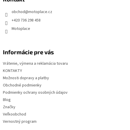
ä
t
obchod
@
motoplace.cz
i
+420 736 298 458
e
Motoplace
Informácie pre vás
Vrátenie, výmena a reklamácia tovaru
KONTAKTY
Možnosti dopravy a platby
Obchodné podmienky
Podmienky ochrany osobných údajov
Blog
Značky
Veľkoobchod
Vernostný program