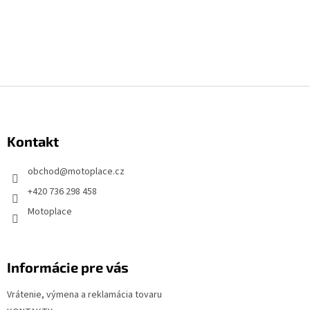
Z
á
p
Kontakt
ä
t
obchod
@
motoplace.cz
i
+420 736 298 458
e
Motoplace
Informácie pre vás
Vrátenie, výmena a reklamácia tovaru