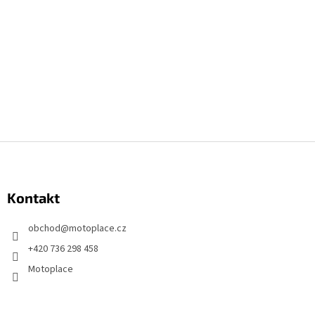
Z
á
p
Kontakt
ä
t
obchod
@
motoplace.cz
i
+420 736 298 458
e
Motoplace