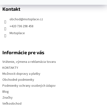
p
Kontakt
ä
t
obchod
@
motoplace.cz
i
+420 736 298 458
e
Motoplace
Informácie pre vás
Vrátenie, výmena a reklamácia tovaru
KONTAKTY
Možnosti dopravy a platby
Obchodné podmienky
Podmienky ochrany osobných údajov
Blog
Značky
Veľkoobchod