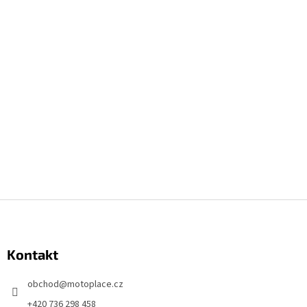
Z
á
p
Kontakt
ä
t
obchod
@
motoplace.cz
i
+420 736 298 458