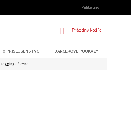
I DOPRAVY A PLATBY
OBCHODNÉ PODMIENKY
Prihlásenie
PODMIENKY OCHRAN
NÁKUPNÝ
Prázdny košík
KOŠÍK
TO PRÍSLUŠENSTVO
DARČEKOVÉ POUKAZY
KONTAK
 Jeggings čierne