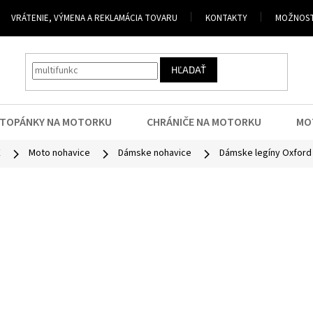
VRÁTENIE, VÝMENA A REKLAMÁCIA TOVARU
KONTAKTY
MOŽNOST
HĽADAŤ
TOPÁNKY NA MOTORKU
CHRÁNIČE NA MOTORKU
MO
E
Moto nohavice
Dámske nohavice
Dámske legíny Oxford