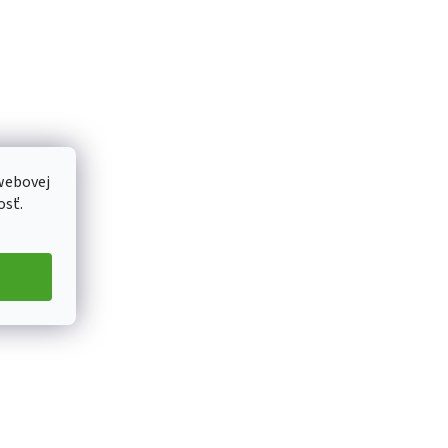
webovej
osť.