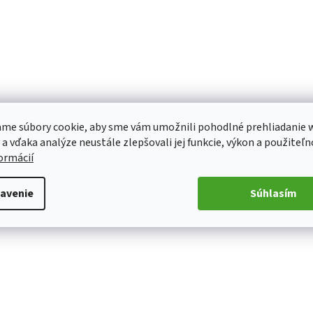
me súbory cookie, aby sme vám umožnili pohodlné prehliadanie 
 a vďaka analýze neustále zlepšovali jej funkcie, výkon a použiteľn
formácií
avenie
Súhlasím