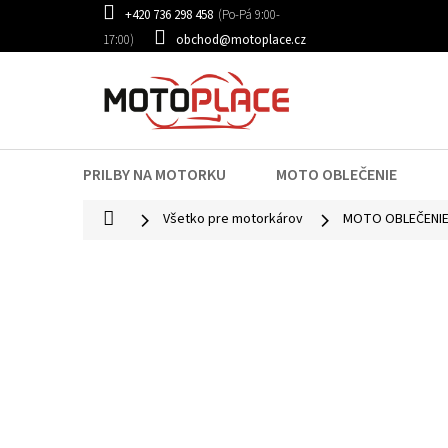
Prejsť
+420 736 298 458
na
obchod@motoplace.cz
obsah
PRILBY NA MOTORKU
MOTO OBLEČENIE
Domov
Všetko pre motorkárov
MOTO OBLEČENI