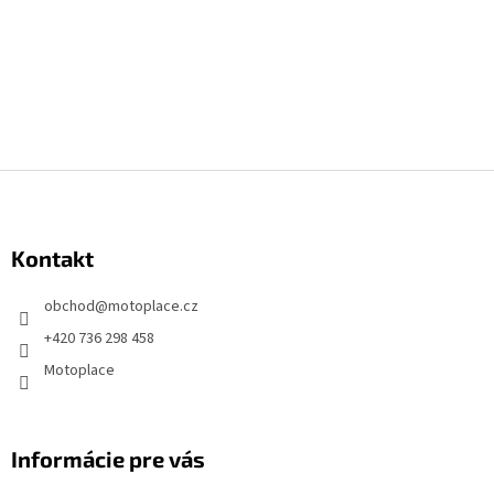
Z
á
p
Kontakt
ä
t
obchod
@
motoplace.cz
i
+420 736 298 458
e
Motoplace
Informácie pre vás