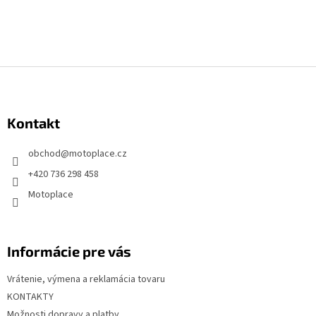
Z
á
p
Kontakt
ä
t
obchod
@
motoplace.cz
i
+420 736 298 458
e
Motoplace
Informácie pre vás
Vrátenie, výmena a reklamácia tovaru
KONTAKTY
Možnosti dopravy a platby