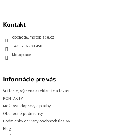
Z
á
p
Kontakt
ä
t
obchod
@
motoplace.cz
i
+420 736 298 458
e
Motoplace
Informácie pre vás
Vrátenie, výmena a reklamácia tovaru
KONTAKTY
Možnosti dopravy a platby
Obchodné podmienky
Podmienky ochrany osobných údajov
Blog