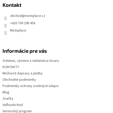
p
Kontakt
ä
t
obchod
@
motoplace.cz
i
+420 736 298 458
e
Motoplace
Informácie pre vás
Vrátenie, výmena a reklamácia tovaru
KONTAKTY
Možnosti dopravy a platby
Obchodné podmienky
Podmienky ochrany osobných údajov
Blog
Značky
Veľkoobchod
Vernostný program