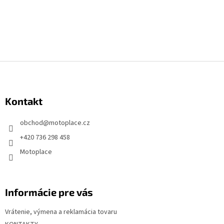
Z
á
p
Kontakt
ä
t
obchod
@
motoplace.cz
i
+420 736 298 458
e
Motoplace
Informácie pre vás
Vrátenie, výmena a reklamácia tovaru