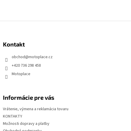
Z
á
p
Kontakt
ä
t
obchod
@
motoplace.cz
i
+420 736 298 458
e
Motoplace
Informácie pre vás
Vrátenie, výmena a reklamácia tovaru
KONTAKTY
Možnosti dopravy a platby
Obchodné podmienky