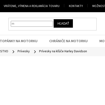
VRÁTENIE, VÝMENA A REKLAMÁCIA TOVARU
KONTAKTY
MOŽNOST
HĽADAŤ
TOPÁNKY NA MOTORKU
CHRÁNIČE NA MOTORKU
MO
NSTVO
Prívesky
Prívesky na kľúče Harley Davidson