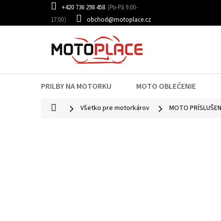
Prejsť
+420 736 298 458
na
obchod@motoplace.cz
obsah
PRILBY NA MOTORKU
MOTO OBLEČENIE
Domov
Všetko pre motorkárov
MOTO PRÍSLUŠE