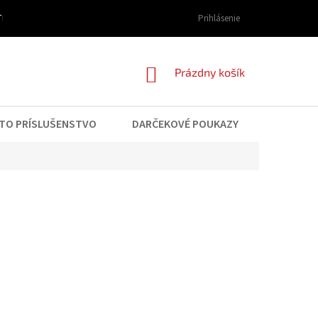
I DOPRAVY A PLATBY
OBCHODNÉ PODMIENKY
Prihlásenie
PODMIENKY OCHRAN
NÁKUPNÝ
Prázdny košík
KOŠÍK
TO PRÍSLUŠENSTVO
DARČEKOVÉ POUKAZY
KONTAK