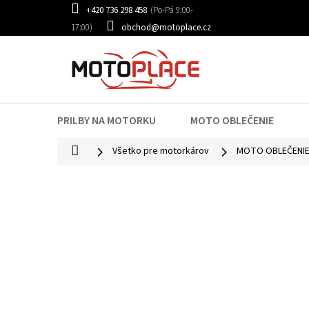
Prejsť
+420 736 298 458
na
obchod@motoplace.cz
obsah
PRILBY NA MOTORKU
MOTO OBLEČENIE
Domov
Všetko pre motorkárov
MOTO OBLEČENI