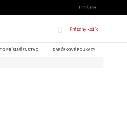
I DOPRAVY A PLATBY
OBCHODNÉ PODMIENKY
Prihlásenie
PODMIENKY OCHRAN
NÁKUPNÝ
Prázdny košík
KOŠÍK
TO PRÍSLUŠENSTVO
DARČEKOVÉ POUKAZY
KONTAK