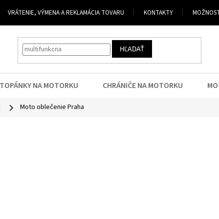
VRÁTENIE, VÝMENA A REKLAMÁCIA TOVARU
KONTAKTY
MOŽNOST
HĽADAŤ
TOPÁNKY NA MOTORKU
CHRÁNIČE NA MOTORKU
MO
E
Moto oblečenie Praha