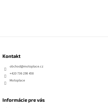
Z
á
p
Kontakt
ä
t
obchod
@
motoplace.cz
i
+420 736 298 458
e
Motoplace
Informácie pre vás