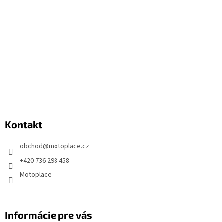
Z
á
p
Kontakt
ä
t
obchod
@
motoplace.cz
i
+420 736 298 458
e
Motoplace
Informácie pre vás