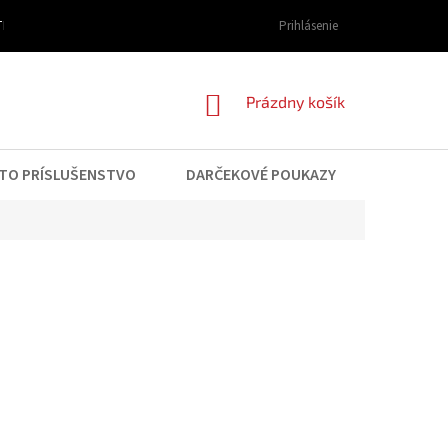
I DOPRAVY A PLATBY
OBCHODNÉ PODMIENKY
Prihlásenie
PODMIENKY OCHRAN
NÁKUPNÝ
Prázdny košík
KOŠÍK
TO PRÍSLUŠENSTVO
DARČEKOVÉ POUKAZY
KONTAK