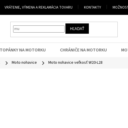
VRÁTENIE, VÝMENA A REKLAMÁCIA TOVARU
KONTAKTY
MOŽNOST
HĽADAŤ
TOPÁNKY NA MOTORKU
CHRÁNIČE NA MOTORKU
MO
E
Moto nohavice
Moto nohavice veľkosť W20-L28