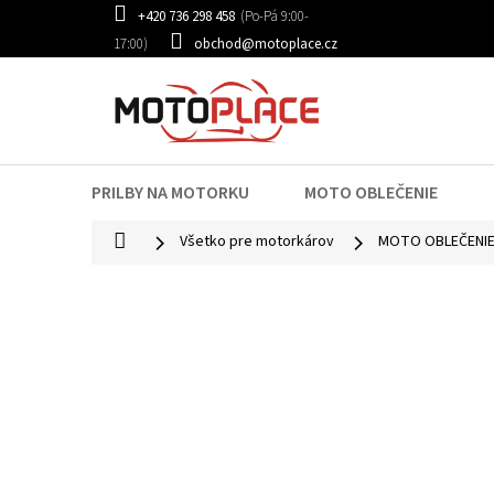
Prejsť
+420 736 298 458
na
obchod@motoplace.cz
obsah
PRILBY NA MOTORKU
MOTO OBLEČENIE
Domov
Všetko pre motorkárov
MOTO OBLEČENI