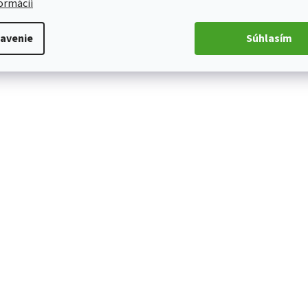
formácií
avenie
Súhlasím