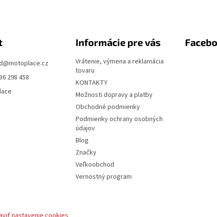
t
Informácie pre vás
Faceb
Vrátenie, výmena a reklamácia
d
@
motoplace.cz
tovaru
36 298 458
KONTAKTY
lace
Možnosti dopravy a platby
Obchodné podmienky
Podmienky ochrany osobných
údajov
Blog
Značky
Veľkoobchod
Vernostný program
aviť nastavenie cookies