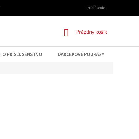
I DOPRAVY A PLATBY
OBCHODNÉ PODMIENKY
Prihlásenie
PODMIENKY OCHRAN
NÁKUPNÝ
Prázdny košík
KOŠÍK
TO PRÍSLUŠENSTVO
DARČEKOVÉ POUKAZY
KONTAK