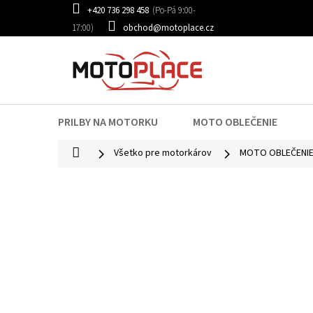
Prejsť
+420 736 298 458
na
obchod@motoplace.cz
obsah
PRILBY NA MOTORKU
MOTO OBLEČENIE
Domov
Všetko pre motorkárov
MOTO OBLEČENI