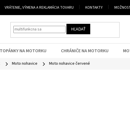
VRÁTENIE, VÝMENA A REKLAMÁCIA TOVARU
KONTAKTY
MOŽNOST
HĽADAŤ
TOPÁNKY NA MOTORKU
CHRÁNIČE NA MOTORKU
MO
E
Moto nohavice
Moto nohavice červené