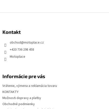
Z
á
p
Kontakt
ä
t
obchod
@
motoplace.cz
i
+420 736 298 458
e
Motoplace
Informácie pre vás
Vrátenie, výmena a reklamácia tovaru
KONTAKTY
Možnosti dopravy a platby
Obchodné podmienky