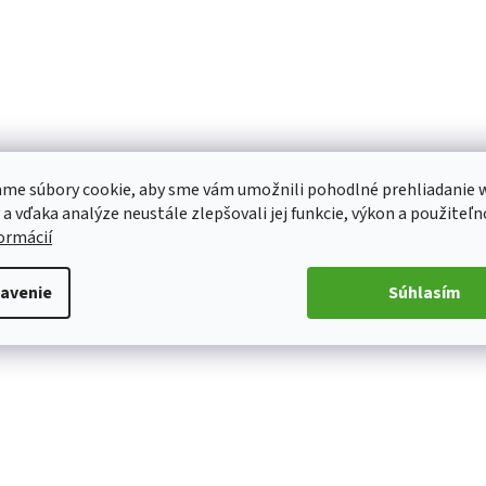
me súbory cookie, aby sme vám umožnili pohodlné prehliadanie 
 a vďaka analýze neustále zlepšovali jej funkcie, výkon a použiteľn
formácií
avenie
Súhlasím