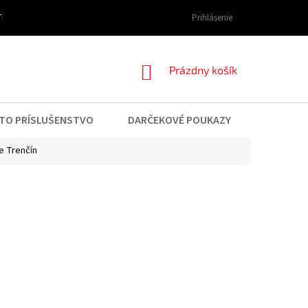
I DOPRAVY A PLATBY
OBCHODNÉ PODMIENKY
Prihlásenie
PODMIENKY OCHRAN
NÁKUPNÝ
Prázdny košík
KOŠÍK
TO PRÍSLUŠENSTVO
DARČEKOVÉ POUKAZY
KONTAK
e Trenčín