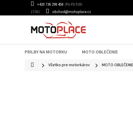
Prejsť
+420 736 298 458
na
obchod@motoplace.cz
obsah
PRILBY NA MOTORKU
MOTO OBLEČENIE
Domov
Všetko pre motorkárov
MOTO OBLEČENI