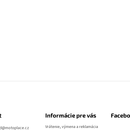
t
Informácie pre vás
Faceb
Vrátenie, výmena a reklamácia
d
@
motoplace.cz