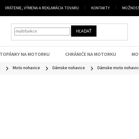
VRÁTENIE, VÝMENA A REKLAMÁCIA TOVARU
KONTAKTY
MOŽNOST
HĽADAŤ
TOPÁNKY NA MOTORKU
CHRÁNIČE NA MOTORKU
MO
E
Moto nohavice
Dámske nohavice
Dámske moto nohavic