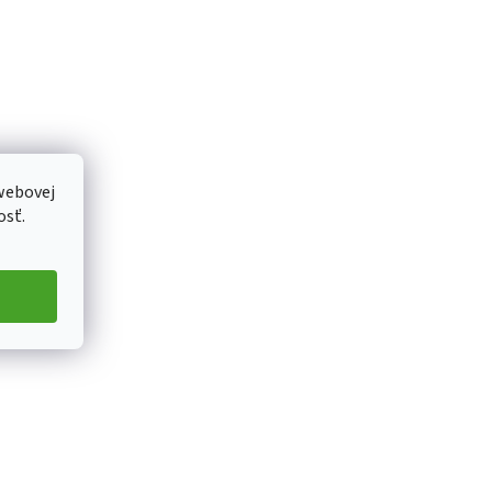
webovej
osť.