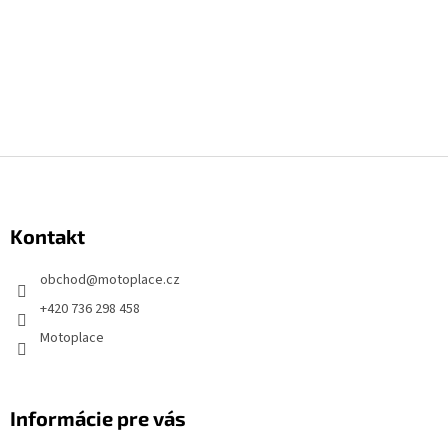
Z
á
p
Kontakt
ä
t
obchod
@
motoplace.cz
i
+420 736 298 458
e
Motoplace
Informácie pre vás