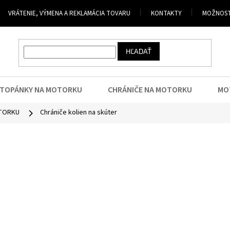
VRÁTENIE, VÝMENA A REKLAMÁCIA TOVARU
KONTAKTY
MOŽNOST
HĽADAŤ
TOPÁNKY NA MOTORKU
CHRÁNIČE NA MOTORKU
MO
OTORKU
Chrániče kolien na skúter