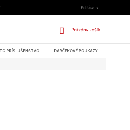
I DOPRAVY A PLATBY
OBCHODNÉ PODMIENKY
Prihlásenie
PODMIENKY OCHRAN
NÁKUPNÝ
Prázdny košík
KOŠÍK
TO PRÍSLUŠENSTVO
DARČEKOVÉ POUKAZY
KONTAK