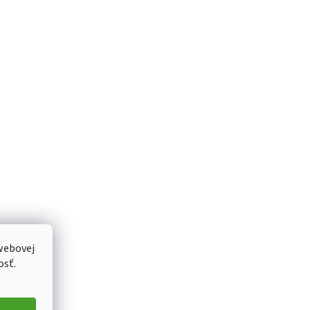
webovej
osť.