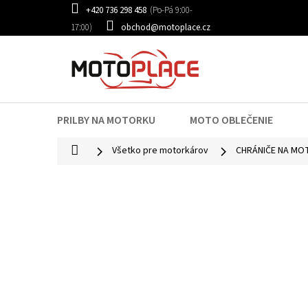
Prejsť
+420 736 298 458
na
obchod@motoplace.cz
obsah
PRILBY NA MOTORKU
MOTO OBLEČENIE
Domov
Všetko pre motorkárov
CHRÁNIČE NA M