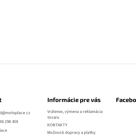
t
Informácie pre vás
Faceb
Vrátenie, výmena a reklamácia
d
@
motoplace.cz
tovaru
36 298 458
KONTAKTY
lace
Možnosti dopravy a platby