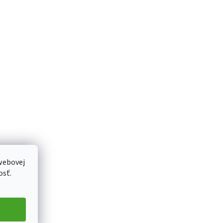
webovej
osť.