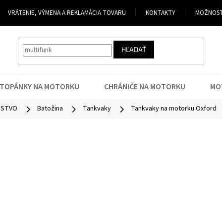
VRÁTENIE, VÝMENA A REKLAMÁCIA TOVARU
KONTAKTY
MOŽNOST
HĽADAŤ
TOPÁNKY NA MOTORKU
CHRÁNIČE NA MOTORKU
MO
NSTVO
Batožina
Tankvaky
Tankvaky na motorku Oxford