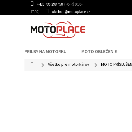
Prejsť
+420 736 298 458
na
obchod@motoplace.cz
obsah
PRILBY NA MOTORKU
MOTO OBLEČENIE
Domov
Všetko pre motorkárov
MOTO PRÍSLUŠE