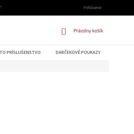
I DOPRAVY A PLATBY
OBCHODNÉ PODMIENKY
Prihlásenie
PODMIENKY OCHRAN
NÁKUPNÝ
Prázdny košík
KOŠÍK
TO PRÍSLUŠENSTVO
DARČEKOVÉ POUKAZY
KONTAK