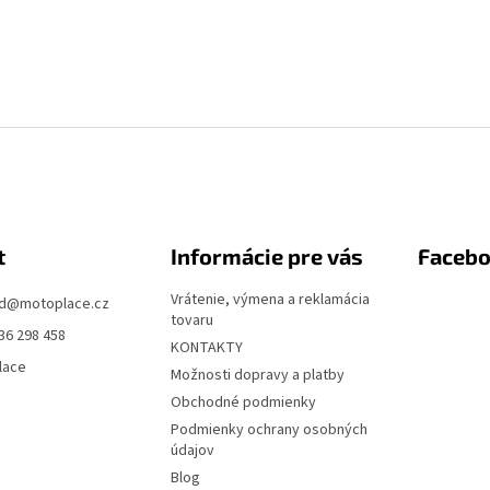
t
Informácie pre vás
Faceb
Vrátenie, výmena a reklamácia
d
@
motoplace.cz
tovaru
36 298 458
KONTAKTY
lace
Možnosti dopravy a platby
Obchodné podmienky
Podmienky ochrany osobných
údajov
Blog