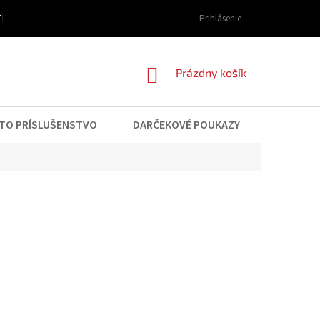
I DOPRAVY A PLATBY
OBCHODNÉ PODMIENKY
Prihlásenie
PODMIENKY OCHRAN
NÁKUPNÝ
Prázdny košík
KOŠÍK
TO PRÍSLUŠENSTVO
DARČEKOVÉ POUKAZY
KONTAK