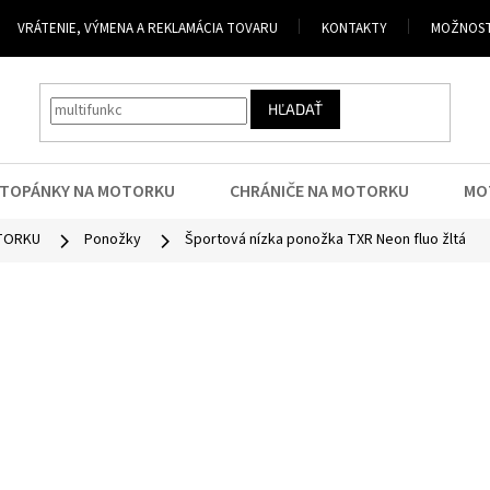
VRÁTENIE, VÝMENA A REKLAMÁCIA TOVARU
KONTAKTY
MOŽNOST
HĽADAŤ
TOPÁNKY NA MOTORKU
CHRÁNIČE NA MOTORKU
MO
TORKU
Ponožky
Športová nízka ponožka TXR Neon fluo žltá