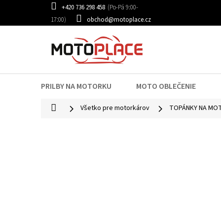
Prejsť
+420 736 298 458
na
obchod@motoplace.cz
obsah
PRILBY NA MOTORKU
MOTO OBLEČENIE
Domov
Všetko pre motorkárov
TOPÁNKY NA MO