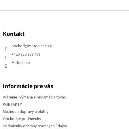
Z
á
p
Kontakt
ä
t
obchod
@
motoplace.cz
i
+420 736 298 458
e
Motoplace
Informácie pre vás
Vrátenie, výmena a reklamácia tovaru
KONTAKTY
Možnosti dopravy a platby
Obchodné podmienky
Podmienky ochrany osobných údajov