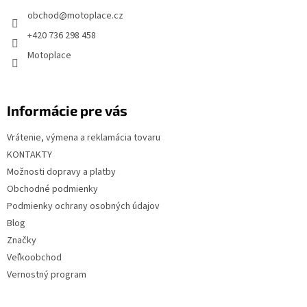
t
obchod
@
motoplace.cz
i
+420 736 298 458
e
Motoplace
Informácie pre vás
Vrátenie, výmena a reklamácia tovaru
KONTAKTY
Možnosti dopravy a platby
Obchodné podmienky
Podmienky ochrany osobných údajov
Blog
Značky
Veľkoobchod
Vernostný program