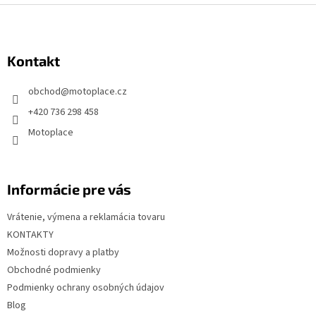
Z
á
p
Kontakt
ä
t
obchod
@
motoplace.cz
i
+420 736 298 458
e
Motoplace
Informácie pre vás
Vrátenie, výmena a reklamácia tovaru
KONTAKTY
Možnosti dopravy a platby
Obchodné podmienky
Podmienky ochrany osobných údajov
Blog