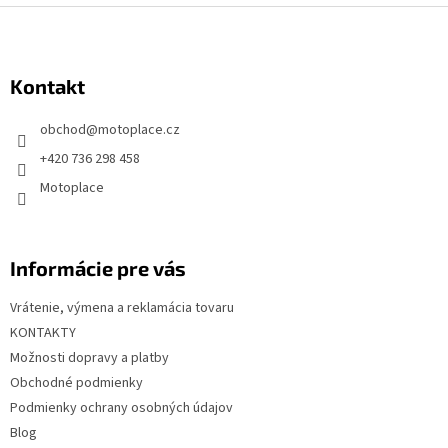
Z
á
p
Kontakt
ä
t
obchod
@
motoplace.cz
i
+420 736 298 458
e
Motoplace
Informácie pre vás
Vrátenie, výmena a reklamácia tovaru
KONTAKTY
Možnosti dopravy a platby
Obchodné podmienky
Podmienky ochrany osobných údajov
Blog