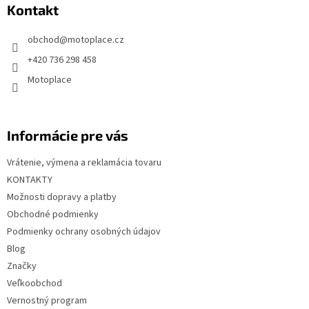
Kontakt
ä
t
obchod
@
motoplace.cz
i
+420 736 298 458
e
Motoplace
Informácie pre vás
Vrátenie, výmena a reklamácia tovaru
KONTAKTY
Možnosti dopravy a platby
Obchodné podmienky
Podmienky ochrany osobných údajov
Blog
Značky
Veľkoobchod
Vernostný program