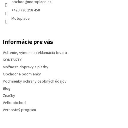
obchod
@
motoplace.cz
i
+420 736 298 458
e
Motoplace
Informácie pre vás
Vrátenie, výmena a reklamácia tovaru
KONTAKTY
Možnosti dopravy a platby
Obchodné podmienky
Podmienky ochrany osobných údajov
Blog
Značky
Veľkoobchod
Vernostný program