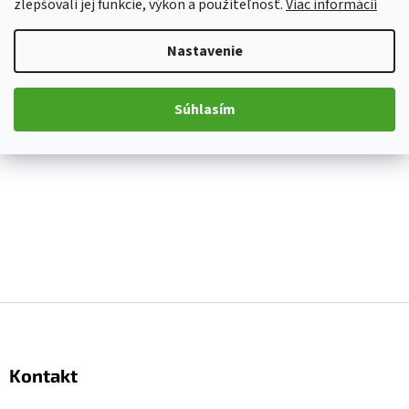
zlepšovali jej funkcie, výkon a použiteľnosť.
Viac informácií
Nastavenie
Súhlasím
Z
á
p
Kontakt
ä
t