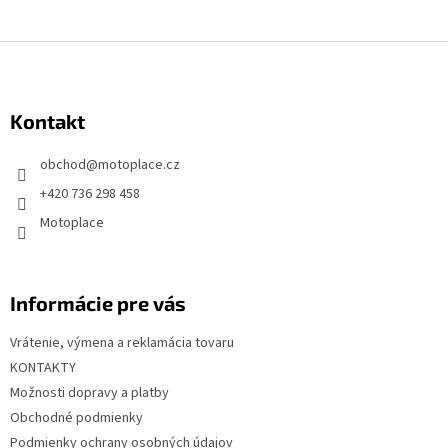
Z
á
p
Kontakt
ä
t
obchod
@
motoplace.cz
i
+420 736 298 458
e
Motoplace
Informácie pre vás
Vrátenie, výmena a reklamácia tovaru
KONTAKTY
Možnosti dopravy a platby
Obchodné podmienky
Podmienky ochrany osobných údajov