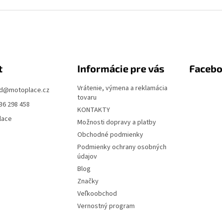
t
Informácie pre vás
Faceb
Vrátenie, výmena a reklamácia
d
@
motoplace.cz
tovaru
36 298 458
KONTAKTY
lace
Možnosti dopravy a platby
Obchodné podmienky
Podmienky ochrany osobných
údajov
Blog
Značky
Veľkoobchod
Vernostný program