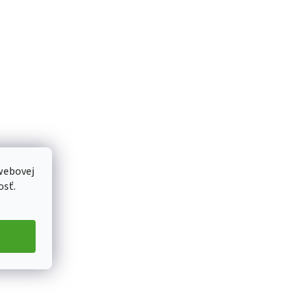
webovej
osť.