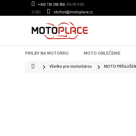
Prejsť
+420 736 298 458
na
obchod@motoplace.cz
obsah
PRILBY NA MOTORKU
MOTO OBLEČENIE
Domov
Všetko pre motorkárov
MOTO PRÍSLUŠE