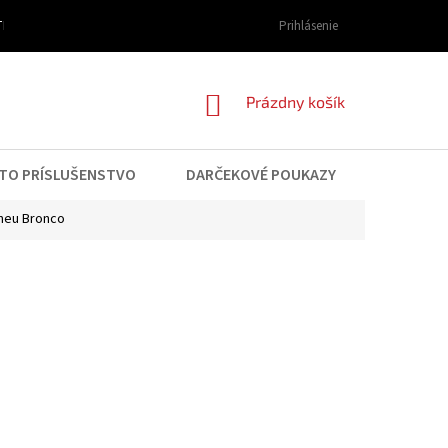
I DOPRAVY A PLATBY
OBCHODNÉ PODMIENKY
Prihlásenie
PODMIENKY OCHRAN
NÁKUPNÝ
Prázdny košík
KOŠÍK
TO PRÍSLUŠENSTVO
DARČEKOVÉ POUKAZY
KONTAK
neu Bronco