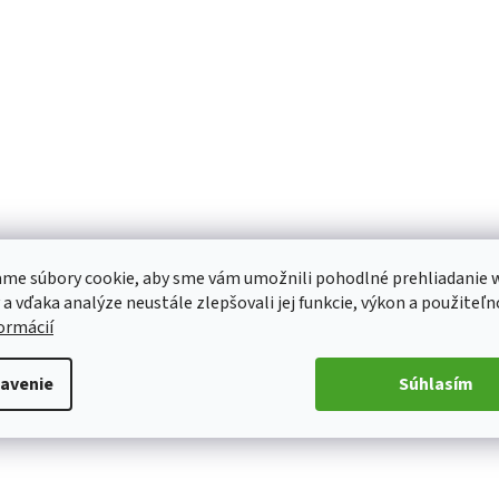
me súbory cookie, aby sme vám umožnili pohodlné prehliadanie 
 a vďaka analýze neustále zlepšovali jej funkcie, výkon a použiteľn
formácií
avenie
Súhlasím