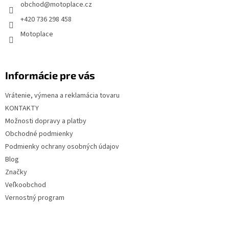
t
obchod
@
motoplace.cz
i
+420 736 298 458
e
Motoplace
Informácie pre vás
Vrátenie, výmena a reklamácia tovaru
KONTAKTY
Možnosti dopravy a platby
Obchodné podmienky
Podmienky ochrany osobných údajov
Blog
Značky
Veľkoobchod
Vernostný program