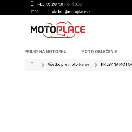
Prejsť
+420 736 298 458
na
obchod@motoplace.cz
obsah
PRILBY NA MOTORKU
MOTO OBLEČENIE
Domov
Všetko pre motorkárov
PRILBY NA MOTO