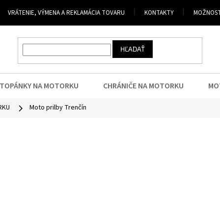
VRÁTENIE, VÝMENA A REKLAMÁCIA TOVARU
KONTAKTY
MOŽNOST
HĽADAŤ
TOPÁNKY NA MOTORKU
CHRÁNIČE NA MOTORKU
MO
RKU
Moto prilby Trenčín