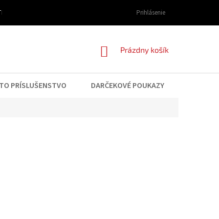
I DOPRAVY A PLATBY
OBCHODNÉ PODMIENKY
Prihlásenie
PODMIENKY OCHRAN
NÁKUPNÝ
Prázdny košík
KOŠÍK
TO PRÍSLUŠENSTVO
DARČEKOVÉ POUKAZY
KONTAK