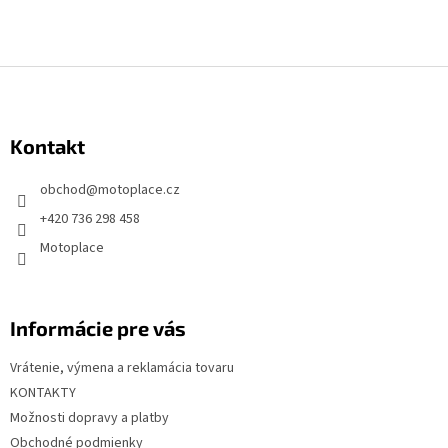
Z
á
p
Kontakt
ä
t
obchod
@
motoplace.cz
i
+420 736 298 458
e
Motoplace
Informácie pre vás
Vrátenie, výmena a reklamácia tovaru
KONTAKTY
Možnosti dopravy a platby
Obchodné podmienky