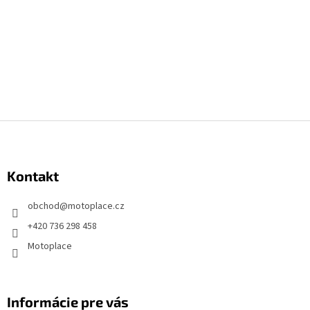
Z
á
p
Kontakt
ä
t
obchod
@
motoplace.cz
i
+420 736 298 458
e
Motoplace
Informácie pre vás