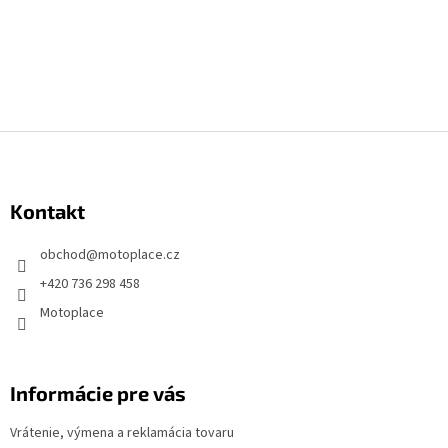
Z
á
p
Kontakt
ä
t
obchod
@
motoplace.cz
i
+420 736 298 458
e
Motoplace
Informácie pre vás
Vrátenie, výmena a reklamácia tovaru