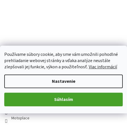
Používame súbory cookie, aby sme vám umožnili pohodlné
prehliadanie webovej stránky a vďaka analýze neustále
zlepšovali jej funkcie, výkon a použiteľnosť.
Viac informácií
Z
á
Nastavenie
p
Kontakt
ä
t
Súhlasím
obchod
@
motoplace.cz
i
+420 736 298 458
e
Motoplace