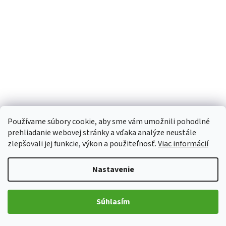
Používame súbory cookie, aby sme vám umožnili pohodlné
prehliadanie webovej stránky a vďaka analýze neustále
zlepšovali jej funkcie, výkon a použiteľnosť.
Viac informácií
Nastavenie
Z
á
Súhlasím
p
Kontakt