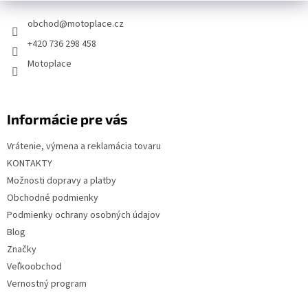
ä
t
obchod
@
motoplace.cz
i
+420 736 298 458
e
Motoplace
Informácie pre vás
Vrátenie, výmena a reklamácia tovaru
KONTAKTY
Možnosti dopravy a platby
Obchodné podmienky
Podmienky ochrany osobných údajov
Blog
Značky
Veľkoobchod
Vernostný program