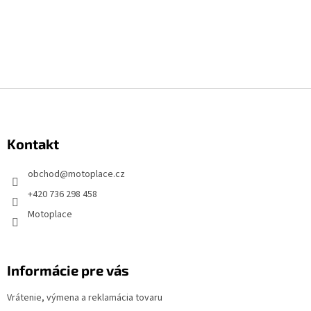
Z
á
p
Kontakt
ä
t
obchod
@
motoplace.cz
i
+420 736 298 458
e
Motoplace
Informácie pre vás
Vrátenie, výmena a reklamácia tovaru