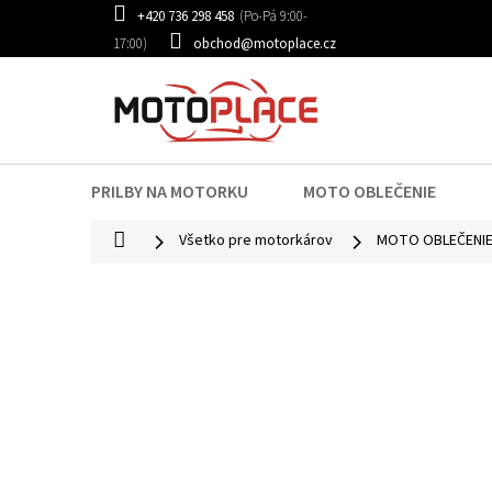
Prejsť
+420 736 298 458
na
obchod@motoplace.cz
obsah
PRILBY NA MOTORKU
MOTO OBLEČENIE
Domov
Všetko pre motorkárov
MOTO OBLEČENI