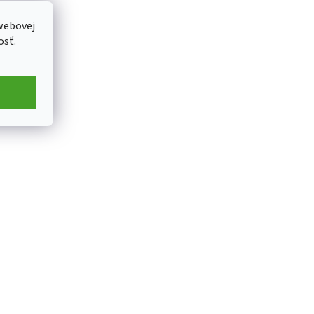
webovej
osť.