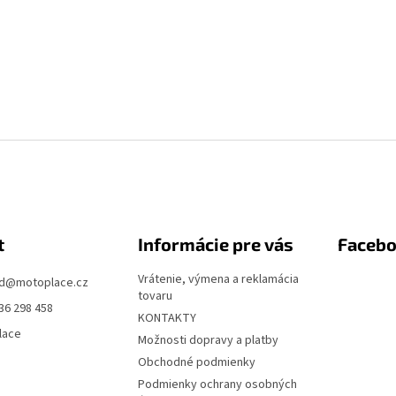
t
Informácie pre vás
Faceb
Vrátenie, výmena a reklamácia
d
@
motoplace.cz
tovaru
36 298 458
KONTAKTY
lace
Možnosti dopravy a platby
Obchodné podmienky
Podmienky ochrany osobných