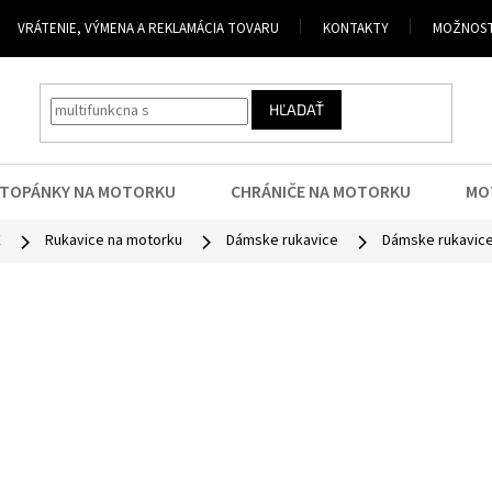
VRÁTENIE, VÝMENA A REKLAMÁCIA TOVARU
KONTAKTY
MOŽNOST
HĽADAŤ
TOPÁNKY NA MOTORKU
CHRÁNIČE NA MOTORKU
MO
E
Rukavice na motorku
Dámske rukavice
Dámske rukavice