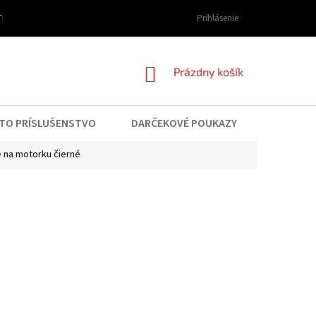
I DOPRAVY A PLATBY
OBCHODNÉ PODMIENKY
Prihlásenie
PODMIENKY OCHRAN
NÁKUPNÝ
Prázdny košík
KOŠÍK
TO PRÍSLUŠENSTVO
DARČEKOVÉ POUKAZY
KONTAK
 na motorku čierné