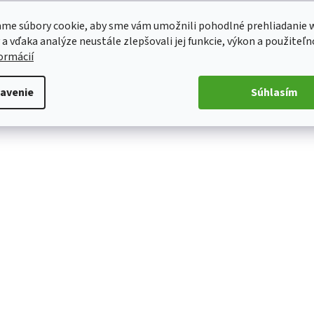
me súbory cookie, aby sme vám umožnili pohodlné prehliadanie 
 a vďaka analýze neustále zlepšovali jej funkcie, výkon a použiteľn
formácií
avenie
Súhlasím