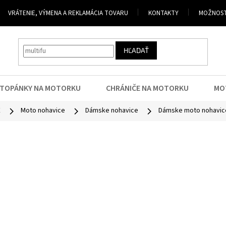
VRÁTENIE, VÝMENA A REKLAMÁCIA TOVARU
KONTAKTY
MOŽNOST
HĽADAŤ
TOPÁNKY NA MOTORKU
CHRÁNIČE NA MOTORKU
MO
E
Moto nohavice
Dámske nohavice
Dámske moto nohavic