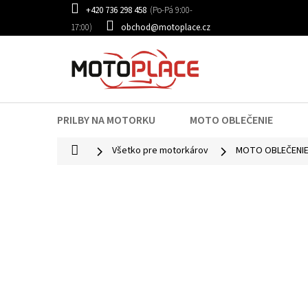
Prejsť
+420 736 298 458
na
obchod@motoplace.cz
obsah
PRILBY NA MOTORKU
MOTO OBLEČENIE
Domov
Všetko pre motorkárov
MOTO OBLEČENI