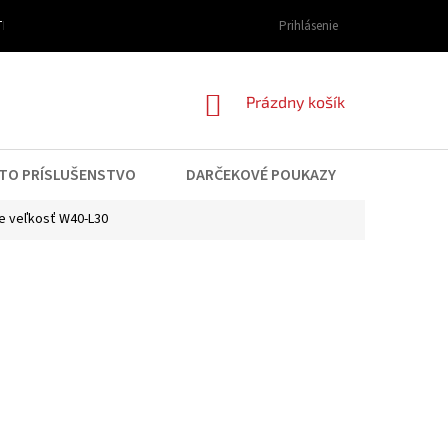
I DOPRAVY A PLATBY
OBCHODNÉ PODMIENKY
Prihlásenie
PODMIENKY OCHRAN
NÁKUPNÝ
Prázdny košík
KOŠÍK
TO PRÍSLUŠENSTVO
DARČEKOVÉ POUKAZY
KONTAK
e veľkosť W40-L30