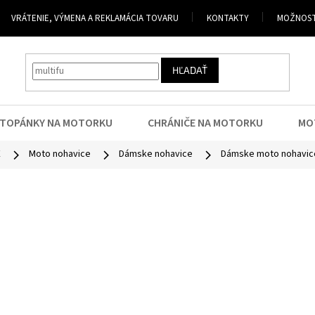
VRÁTENIE, VÝMENA A REKLAMÁCIA TOVARU
KONTAKTY
MOŽNOST
HĽADAŤ
TOPÁNKY NA MOTORKU
CHRÁNIČE NA MOTORKU
MO
E
Moto nohavice
Dámske nohavice
Dámske moto nohavic