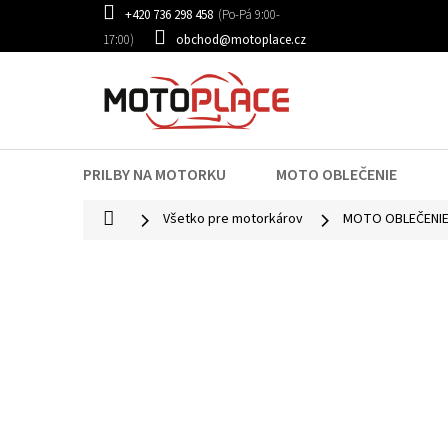
Prejsť
+420 736 298 458
na
obchod@motoplace.cz
obsah
PRILBY NA MOTORKU
MOTO OBLEČENIE
Domov
Všetko pre motorkárov
MOTO OBLEČENI