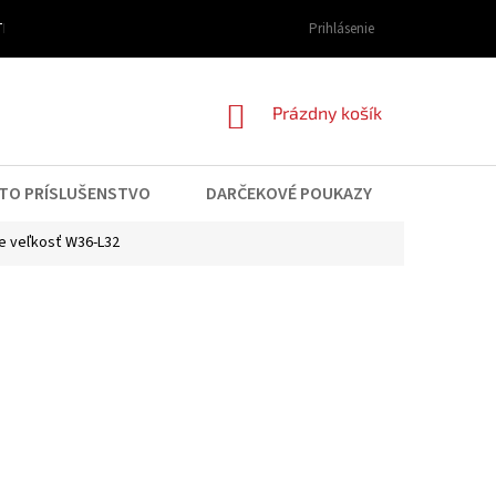
I DOPRAVY A PLATBY
OBCHODNÉ PODMIENKY
Prihlásenie
PODMIENKY OCHRAN
NÁKUPNÝ
Prázdny košík
KOŠÍK
TO PRÍSLUŠENSTVO
DARČEKOVÉ POUKAZY
KONTAK
e veľkosť W36-L32