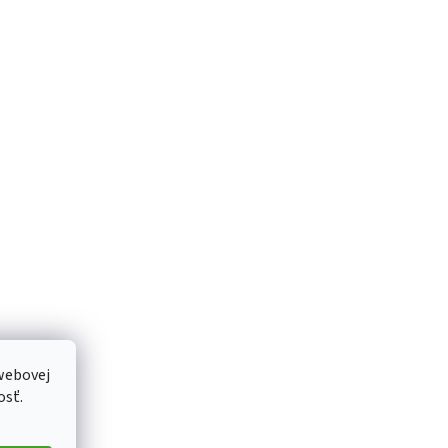
webovej
osť.