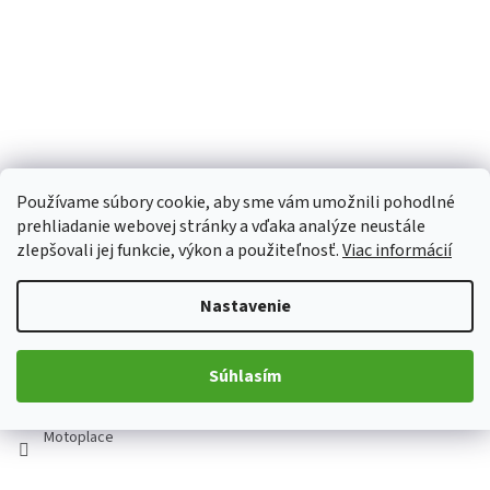
Používame súbory cookie, aby sme vám umožnili pohodlné
prehliadanie webovej stránky a vďaka analýze neustále
Z
zlepšovali jej funkcie, výkon a použiteľnosť.
Viac informácií
á
p
Nastavenie
Kontakt
ä
t
obchod
@
motoplace.cz
Súhlasím
i
+420 736 298 458
e
Motoplace