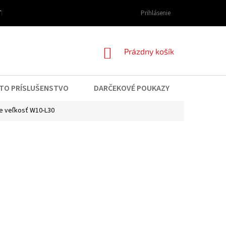
I DOPRAVY A PLATBY
OBCHODNÉ PODMIENKY
Prihlásenie
PODMIENKY OCHRAN
NÁKUPNÝ
Prázdny košík
KOŠÍK
TO PRÍSLUŠENSTVO
DARČEKOVÉ POUKAZY
KONTAK
e veľkosť W10-L30