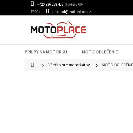
Prejsť
+420 736 298 458
na
obchod@motoplace.cz
obsah
PRILBY NA MOTORKU
MOTO OBLEČENIE
Domov
Všetko pre motorkárov
MOTO OBLEČENI