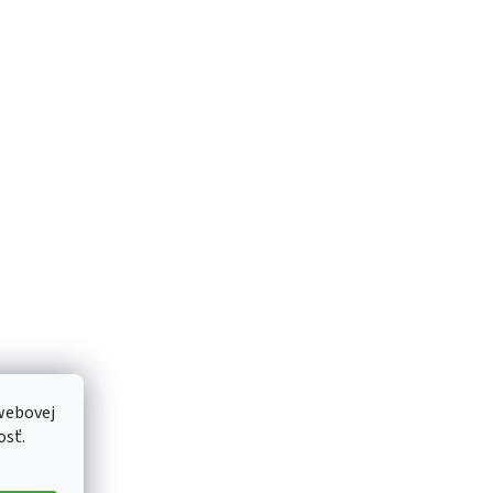
webovej
osť.