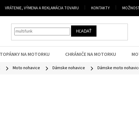
VRÁTENIE, VÝMENA A REKLAMÁCIA TOVARU
KONTAKTY
MOŽNOST
HĽADAŤ
TOPÁNKY NA MOTORKU
CHRÁNIČE NA MOTORKU
MO
E
Moto nohavice
Dámske nohavice
Dámske moto nohavic